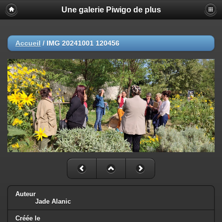
Une galerie Piwigo de plus
Accueil
/
IMG 20241001 120456
Auteur
Jade Alanic
Créée le