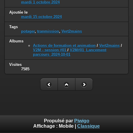
mardi 1 octobre 2024
Ajoutée le
mardi 15 octobre 2024
Tags
potager
,
tranmission
,
Vert2mains
Albums
Actions de formation et animation
/
Vert2mains
/
V2M - session #01
/
V2M#01_Lancement
parcours_2024-10-01
Visites
7585
Propulsé par
Piwigo
Affichage :
Mobile
|
Classique