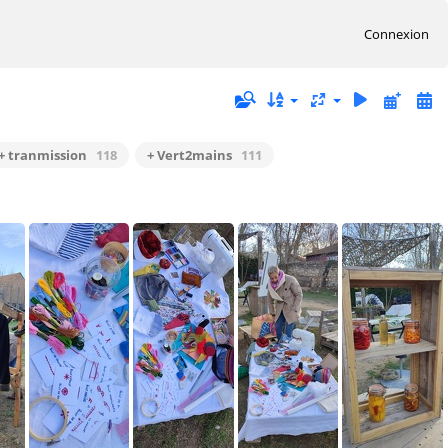
Connexion
+ tranmission
118
+ Vert2mains
111