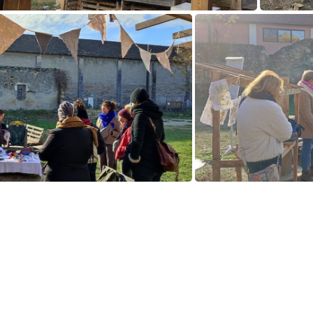
IMG 20241210 102851
241210 110448