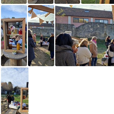
IMG 20241210 103908
IMG 20241210 102910
IMG 20241210 102857
IMG 20241210 102533
IMG 20241210 110453
IMG 20