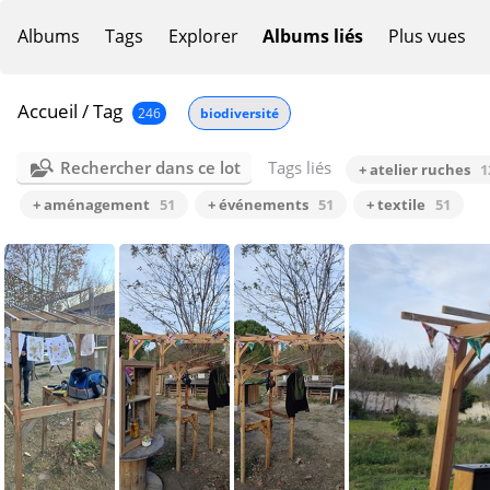
Albums
Tags
Explorer
Albums liés
Plus vues
Accueil
/
Tag
246
biodiversité
Rechercher dans ce lot
Tags liés
+ atelier ruches
1
+ aménagement
51
+ événements
51
+ textile
51