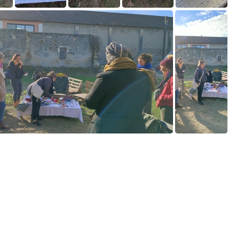
IMG 20241210 102818
IMG 20241210 102803
IMG 20241210 102751
IMG 20241210 102743
IMG 20241210 102524
IMG 20241210 110443
IMG 20241210 110437