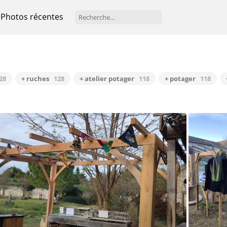
Photos récentes
28
+ ruches
128
+ atelier potager
118
+ potager
118