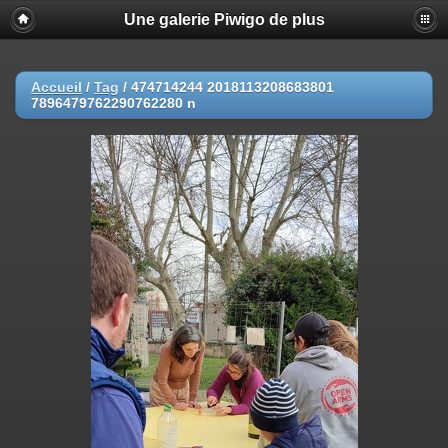
Une galerie Piwigo de plus
Accueil
/
Tag
/
474714244 2018113208683801
7896479762290762280 n