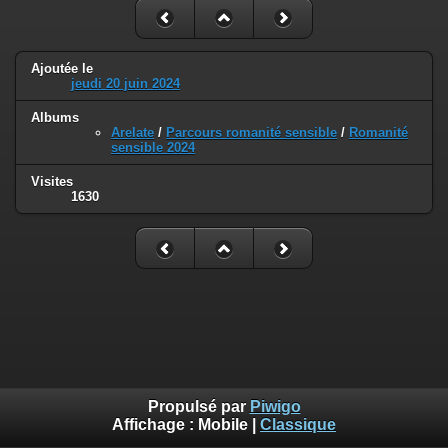
Ajoutée le
jeudi 20 juin 2024
Albums
Arelate
/
Parcours romanité sensible
/
Romanité
sensible 2024
Visites
1630
Propulsé par
Piwigo
Affichage :
Mobile
|
Classique