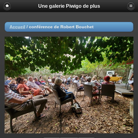
Une galerie Piwigo de plus
Accueil
/
conférence de Robert Bouchet