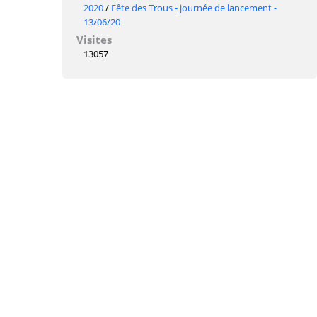
2020
/
Fête des Trous - journée de lancement -
13/06/20
Visites
13057