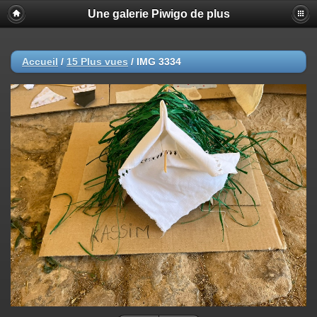
Une galerie Piwigo de plus
Accueil
/
15 Plus vues
/
IMG 3334