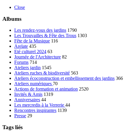
Close
Albums
Les rendez-vous des jardins
1790
Les Trouvailles & Fête des Trous
1303
Fête de la Musique
116
Arelate
435
Eté culturel 2024
63
Journée de l'Architecture
82
Forums
714
Ateliers jardin
1545
Ateliers ruches & biodiversité
563
Ateliers écoconstruction et embellissement des jardins
366
Ateliers numériques
70
Actions de formation et animation
2520
Invités & Amis
1319
Anniversaires
44
Les mercredis à la Verrerie
44
Rencontres inspirantes
1139
Presse
29
Tags liés