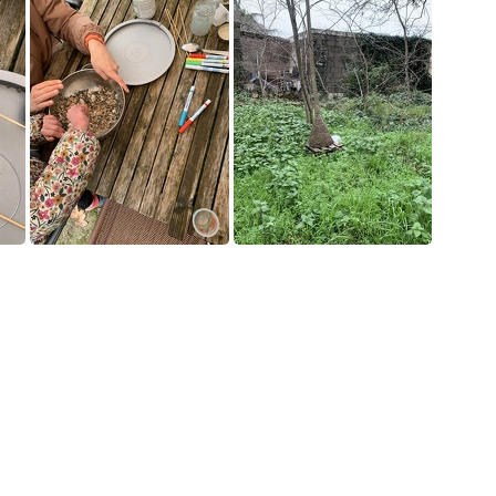
IMG 0569
IMG 0547
IMG 0576
IMG 0559