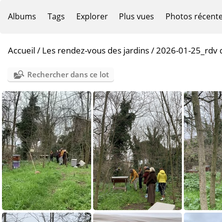
Albums
Tags
Explorer
Plus vues
Photos récent
Accueil
/
Les rendez-vous des jardins
/
2026-01-25_rdv 
Rechercher dans ce lot