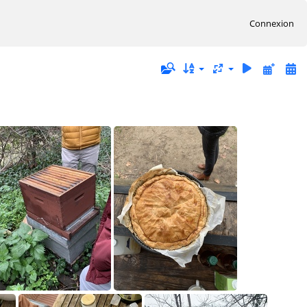
Connexion